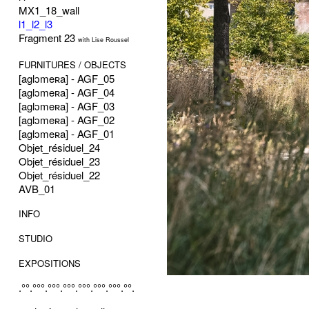
MX1_18_wall
l1_l2_l3
Fragment 23
with Lise Roussel
FURNITURES / OBJECTS
[aglɔmeʀa] - AGF_05
[aglɔmeʀa] - AGF_04
[aglɔmeʀa] - AGF_03
[aglɔmeʀa] - AGF_02
[aglɔmeʀa] - AGF_01
Objet_résiduel_24
Objet_résiduel_23
Objet_résiduel_22
AVB_01
INFO
STUDIO
EXPOSITIONS
.°°.°°°.°°°.°°°.°°°.°°°.°°°.°°.