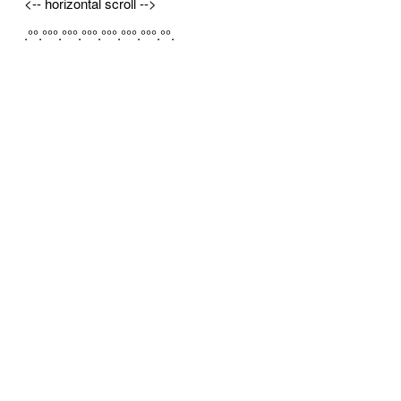
<-- horizontal scroll -->
.°°.°°°.°°°.°°°.°°°.°°°.°°°.°°.