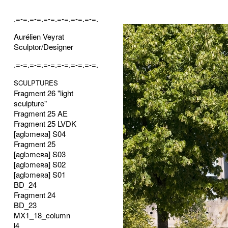
.=-=.=-=.=-=.=-=.=-=.=-=.
Aurélien Veyrat
Sculptor/Designer
.=-=.=-=.=-=.=-=.=-=.=-=.
SCULPTURES
Fragment 26 "light
sculpture"
Fragment 25 AE
Fragment 25 LVDK
[aglɔmeʀa] S04
Fragment 25
[aglɔmeʀa] S03
[aglɔmeʀa] S02
[aglɔmeʀa] S01
BD_24
Fragment 24
BD_23
MX1_18_column
l4