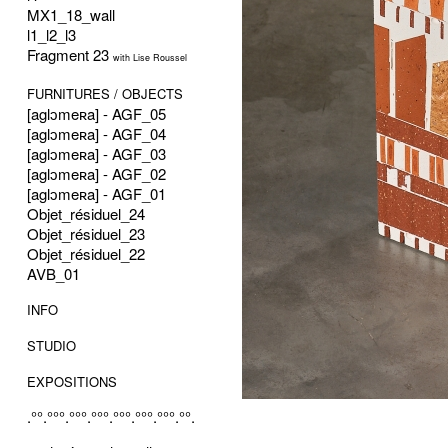
MX1_18_wall
l1_l2_l3
Fragment 23
with Lise Roussel
FURNITURES / OBJECTS
[aglɔmeʀa] - AGF_05
[aglɔmeʀa] - AGF_04
[aglɔmeʀa] - AGF_03
[aglɔmeʀa] - AGF_02
[aglɔmeʀa] - AGF_01
Objet_résiduel_24
Objet_résiduel_23
Objet_résiduel_22
AVB_01
INFO
STUDIO
EXPOSITIONS
.°°.°°°.°°°.°°°.°°°.°°°.°°°.°°.