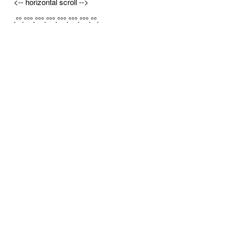
<-- horizontal scroll -->
.°°.°°°.°°°.°°°.°°°.°°°.°°°.°°.