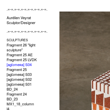
.=-=.=-=.=-=.=-=.=-=.=-=.
Aurélien Veyrat
Sculptor/Designer
.=-=.=-=.=-=.=-=.=-=.=-=.
SCULPTURES
Fragment 26 "light
sculpture"
Fragment 25 AE
Fragment 25 LVDK
[aglɔmeʀa] S04
Fragment 25
[aglɔmeʀa] S03
[aglɔmeʀa] S02
[aglɔmeʀa] S01
BD_24
Fragment 24
BD_23
MX1_18_column
l4