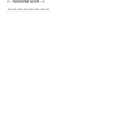
<-- horizontal scroll -->
.°°.°°°.°°°.°°°.°°°.°°°.°°°.°°.