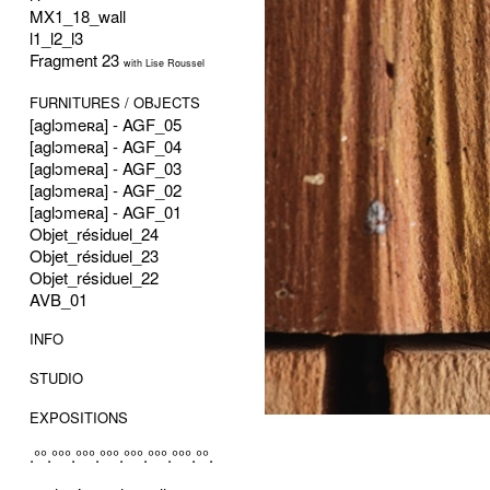
MX1_18_wall
l1_l2_l3
Fragment 23
with Lise Roussel
FURNITURES / OBJECTS
[aglɔmeʀa] - AGF_05
[aglɔmeʀa] - AGF_04
[aglɔmeʀa] - AGF_03
[aglɔmeʀa] - AGF_02
[aglɔmeʀa] - AGF_01
Objet_résiduel_24
Objet_résiduel_23
Objet_résiduel_22
AVB_01
INFO
STUDIO
EXPOSITIONS
.°°.°°°.°°°.°°°.°°°.°°°.°°°.°°.