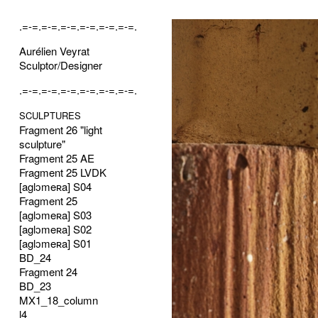
.=-=.=-=.=-=.=-=.=-=.=-=.
Aurélien Veyrat
Sculptor/Designer
.=-=.=-=.=-=.=-=.=-=.=-=.
SCULPTURES
Fragment 26 "light
sculpture"
Fragment 25 AE
Fragment 25 LVDK
[aglɔmeʀa] S04
Fragment 25
[aglɔmeʀa] S03
[aglɔmeʀa] S02
[aglɔmeʀa] S01
BD_24
Fragment 24
BD_23
MX1_18_column
l4