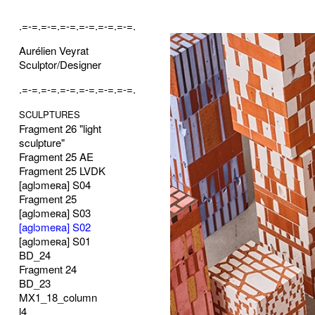
.=-=.=-=.=-=.=-=.=-=.=-=.
Aurélien Veyrat
Sculptor/Designer
.=-=.=-=.=-=.=-=.=-=.=-=.
SCULPTURES
Fragment 26 "light
sculpture"
Fragment 25 AE
Fragment 25 LVDK
[aglɔmeʀa] S04
Fragment 25
[aglɔmeʀa] S03
[aglɔmeʀa] S02
[aglɔmeʀa] S01
BD_24
Fragment 24
BD_23
MX1_18_column
l4