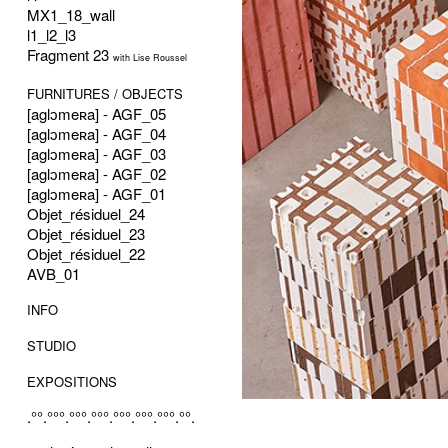
MX1_18_wall
l1_l2_l3
Fragment 23
with Lise Roussel
FURNITURES / OBJECTS
[aglɔmeʀa] - AGF_05
[aglɔmeʀa] - AGF_04
[aglɔmeʀa] - AGF_03
[aglɔmeʀa] - AGF_02
[aglɔmeʀa] - AGF_01
Objet_résiduel_24
Objet_résiduel_23
Objet_résiduel_22
AVB_01
INFO
STUDIO
EXPOSITIONS
.°°.°°°.°°°.°°°.°°°.°°°.°°°.°°.